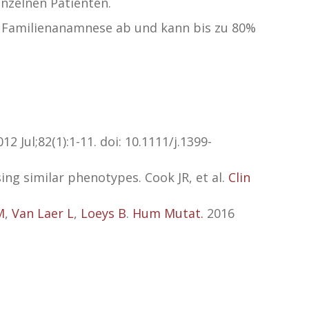
inzelnen Patienten.
r Familienanamnese ab und kann bis zu 80%
12 Jul;82(1):1-11. doi: 10.1111/j.1399-
ng similar phenotypes. Cook JR, et al.
Clin
M
,
Van Laer L
,
Loeys B
.
Hum Mutat.
2016