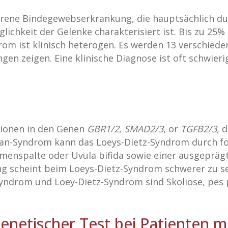
orene Bindegewebserkrankung, die hauptsächlich du
ichkeit der Gelenke charakterisiert ist. Bis zu 25% 
om ist klinisch heterogen. Es werden 13 verschiede
n zeigen. Eine klinische Diagnose ist oft schwieri
tionen in den Genen
GBR1/2
,
SMAD2/3
, or
TGFB2/3
, 
fan-Syndrom kann das Loeys-Dietz-Syndrom durch f
menspalte oder Uvula bifida sowie einer ausgeprägt
ng scheint beim Loeys-Dietz-Syndrom schwerer zu s
Syndrom und Loey-Dietz-Syndrom sind Skoliose, pes
netischer Test bei Patienten mi