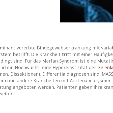
ominant vererbte Bindegewebserkrankung mit varia
tem betrifft. Die Krankheit tritt mit einer Häufigke
bedingt sind. Für das Marfan-Syndrom ist eine Mutat
ind ein Hochwuchs, eine Hyperelastizität der
Gelenk
en, Dissektionen). Differentialdiagnosen sind: MA
rom und andere Krankheiten mit Aortenaneurysmen, 
eratung angeboten werden. Patienten geben ihre kr
weiter.