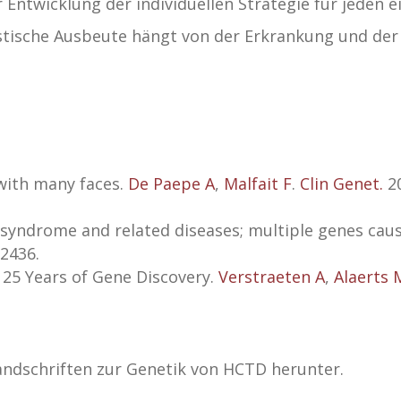
 Entwicklung der individuellen Strategie für jeden e
stische Ausbeute hängt von der Erkrankung und de
with many faces.
De Paepe A
,
Malfait F
.
Clin Genet.
20
syndrome and related diseases; multiple genes causi
12436.
25 Years of Gene Discovery.
Verstraeten A
,
Alaerts 
andschriften zur Genetik von HCTD herunter.