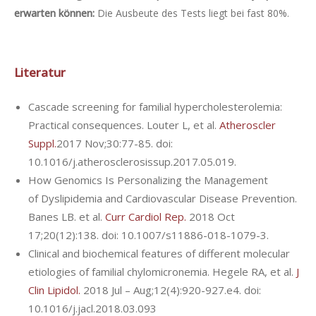
erwarten können:
Die Ausbeute des Tests liegt bei fast 80%.
Literatur
Cascade screening for familial hypercholesterolemia:
Practical consequences. Louter L, et al.
Atheroscler
Suppl.
2017 Nov;30:77-85. doi:
10.1016/j.atherosclerosissup.2017.05.019.
How Genomics Is Personalizing the Management
of Dyslipidemia and Cardiovascular Disease Prevention.
Banes LB. et al.
Curr Cardiol Rep.
2018 Oct
17;20(12):138. doi: 10.1007/s11886-018-1079-3.
Clinical and biochemical features of different molecular
etiologies of familial chylomicronemia. Hegele RA, et al.
J
Clin Lipidol.
2018 Jul – Aug;12(4):920-927.e4. doi:
10.1016/j.jacl.2018.03.093