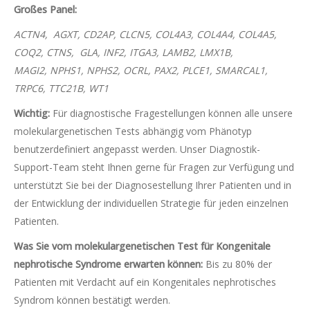
Großes Panel:
ACTN4, AGXT, CD2AP, CLCN5, COL4A3, COL4A4, COL4A5,
COQ2, CTNS, GLA, INF2, ITGA3, LAMB2, LMX1B,
MAGI2,
NPHS1
, NPHS2, OCRL, PAX2, PLCE1, SMARCAL1,
TRPC6, TTC21B, WT1
Wichtig:
Für diagnostische Fragestellungen können alle unsere
molekulargenetischen Tests abhängig vom Phänotyp
benutzerdefiniert angepasst werden. Unser Diagnostik-
Support-Team steht Ihnen gerne für Fragen zur Verfügung und
unterstützt Sie bei der Diagnosestellung Ihrer Patienten und in
der Entwicklung der individuellen Strategie für jeden einzelnen
Patienten.
Was Sie vom molekulargenetischen Test für Kongenitale
nephrotische Syndrome erwarten können:
Bis zu 80% der
Patienten mit Verdacht auf ein Kongenitales nephrotisches
Syndrom können bestätigt werden.