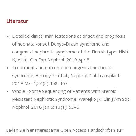
Literatur
Detailed clinical manifestations at onset and prognosis
of neonatal-onset Denys-Drash syndrome and
congenital nephrotic syndrome of the Finnish type. Nishi
K, et al., Clin Exp Nephrol. 2019 Apr 8.
Treatment and outcome of congenital nephrotic
syndrome. Berody S., et al., Nephrol Dial Transplant.
2019 Mar 1;34(3):458-467
Whole Exome Sequencing of Patients with Steroid-
Resistant Nephrotic Syndrome. Warejko JK. Clin J Am Soc
Nephrol. 2018 Jan 6; 13(1): 53–6
Laden Sie hier interessante Open-Access-Handschriften zur